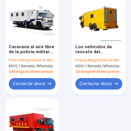
Caravana al aire libre
Los vehículos de
de la policía militar
rescate del
para el camión que
accidente de la
Precio:
Negotiated at Weichat:King253725877
Precio:
Negotiated at Weichat:King253725877
acampa móvil al aire
emergencia de
MOQ:
1 llamada /WhatsApp de la unidad: +8615271357675
MOQ:
1 llamada /WhatsApp de la unidad: +8615271357675
libre con la furgoneta
SITRAK en sitio
de alojamiento de la
rescatan y
Obtenga el último precio
Obtenga el último precio
sala de estar
reparación de
diversos accidentes
Contactar ahora
Contactar ahora
Home
Products
About Us