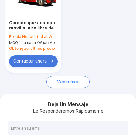
Factory Tour
Quality Control
Camión que acampa
móvil al aire libre de
Contact Us
ISUZU con la sala de
Precio:
Negotiated at Weichat:King253725877
estar
MOQ:
1 llamada /WhatsApp de la unidad: +8615271357675
Request A Quote
Obtenga el último precio
Contactar ahora
Camión del tanque líquido
Vea más
Camión de petrolero químico
Tanque acoplado semi
Deja Un Mensaje
Le Responderemos Rápidamente
camión del buque de petróleo
camiones sépticos del vacío