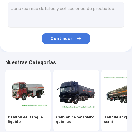
camión de la lucha contra el fuego
Depósito de gasolina del Lpg
envase del tanque de la ISO
Continuar
Cuerpos de encargo del camión
Grúa del camión de auxilio
Nuestras Categorías
Camión aéreo de la plataforma
Camión del barrendero de camino
Camión de la cartelera del LED
camión de cocina móvil
Camión del tanque
Camión de petrolero
Tanque acopl
camión hormigonera
líquido
químico
semi