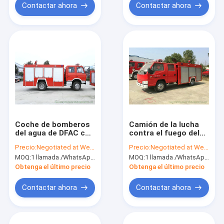
Contactar ahora
Contactar ahora
Coche de bomberos
Camión de la lucha
del agua de DFAC con
contra el fuego del
el tanque de agua
tanque de agua de
Precio:
Negotiated at Weichat:King253725877
Precio:
Negotiated at Weichat:King253725877
6000 litros de
JMC 4x2 para la
MOQ:
1 llamada /WhatsApp de la unidad: +8615271357675
MOQ:
1 llamada /WhatsApp de la unidad: +8615271357675
4x2/4x4 Off Road
lucha contra el fuego
para la lucha contra
con la bomba de
Obtenga el último precio
Obtenga el último precio
el fuego
fuego 2500Liters
Contactar ahora
Contactar ahora