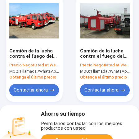
Camión de la lucha
Camión de la lucha
contra el fuego del
contra el fuego del
petrolero del agua
tanque de agua del
Precio:
Negotiated at Weichat:King253725877
Precio:
Negotiated at Weichat:King253725877
para el servicio de
alto rendimiento 4x2
MOQ:
1 llamada /WhatsApp de la unidad: +8615271357675
MOQ:
1 llamada /WhatsApp de la unidad: +8615271357675
incendios con la
con la bomba de
bomba de agua y la
fuego 3500Liters
Obtenga el último precio
Obtenga el último precio
bomba de fuego
Contactar ahora
Contactar ahora
Ahorre su tiempo
Permítanos contactar con los mejores
productos con usted.