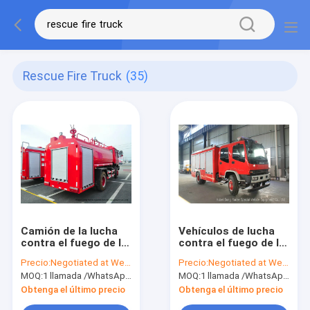
Rescue Fire Truck
(35)
Camión de la lucha
Vehículos de lucha
contra el fuego de la
contra el fuego de la
bomba de agua con
espuma del agua de
Precio:
Negotiated at Weichat:King253725877
Precio:
Negotiated at Weichat:King253725877
conducción a la
ISUZU FVR EURO5
MOQ:
1 llamada /WhatsApp de la unidad: +8615271357675
MOQ:
1 llamada /WhatsApp de la unidad: +8615271357675
derecha/tipo de
para el
impulsión de la mano
departamento del
Obtenga el último precio
Obtenga el último precio
izquierda
bombero