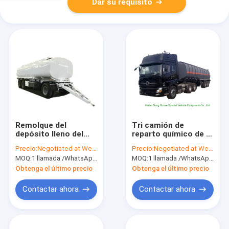
Dar su requisito
Remolque del
Tri camión de
depósito lleno del
reparto químico de la
aceite (que modifica
soda cáustica de los
Precio:
Negotiated at Weichat:King253725877
Precio:
Negotiated at Weichat:King253725877
el petrolero 10CBM
árboles para 30 -
MOQ:
1 llamada /WhatsApp de la unidad: +8615271357675
MOQ:
1 llamada /WhatsApp de la unidad: +8615271357675
-30 del carro para
hidróxido de sodio
requisitos
45MT
Obtenga el último precio
Obtenga el último precio
particulares de los
árboles 2-3-4 para la
Contactar ahora
Contactar ahora
entrega cruda del
aceite del
combustible/de la
gasolina del aceite