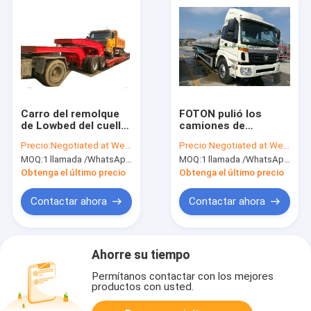
Carro del remolque
FOTON pulió los
de Lowbed del cuello
camiones de
de cisne para de la
petrolero del acero
Precio:
Negotiated at Weichat:King253725877
Precio:
Negotiated at Weichat:King253725877
máquina de Lowbed
inoxidable
MOQ:
1 llamada /WhatsApp de la unidad: +8615271357675
MOQ:
1 llamada /WhatsApp de la unidad: +8615271357675
la tonelada pesada
18000liters para el
resistente 100Ton
agua potable, comida
Obtenga el último precio
Obtenga el último precio
WhatsApp del
líquida, aceite
remolque 80 semi:
Contactar ahora
Contactar ahora
8615271357675
Ahorre su tiempo
Permítanos contactar con los mejores
productos con usted.