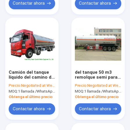
Contactar ahora
Contactar ahora
Camión del tanque
del tanque 50 m3
líquido del camino de
remolque semi para
aluminio de FAW 8X4
el gas líquido de la
Precio:
Negotiated at Weichat:King253725877
Precio:
Negotiated at Weichat:King253725877
para el transporte
gasolina, butano,
MOQ:
1 llamada /WhatsApp de la unidad: +8615271357675
MOQ:
1 llamada /WhatsApp de la unidad: +8615271357675
30000L del
transporte del
combustible
propano
Obtenga el último precio
Obtenga el último precio
Contactar ahora
Contactar ahora