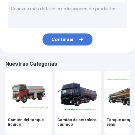
camión de la lucha contra el fuego
Depósito de gasolina del Lpg
envase del tanque de la ISO
Continuar
Cuerpos de encargo del camión
Grúa del camión de auxilio
Nuestras Categorías
Camión aéreo de la plataforma
Camión del barrendero de camino
Camión de la cartelera del LED
camión de cocina móvil
Camión del tanque
Camión de petrolero
Tanque acopl
camión hormigonera
líquido
químico
semi