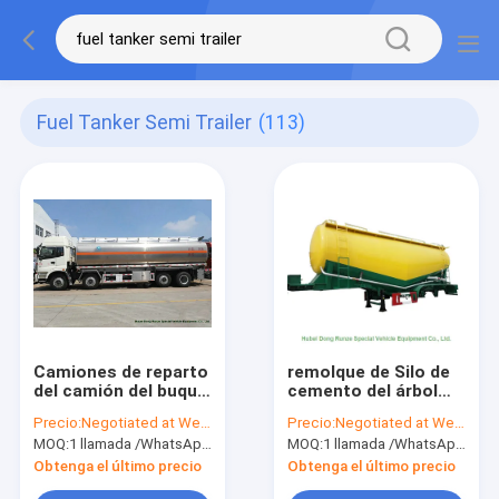
Fuel Tanker Semi Trailer
(113)
Camiones de reparto
remolque de Silo de
del camión del buque
cemento del árbol
de petróleo de
50-70cbm 2/3,
Precio:
Negotiated at Weichat:King253725877
Precio:
Negotiated at Weichat:King253725877
FOTON AUMAN/de
remolque seco del
MOQ:
1 llamada /WhatsApp de la unidad: +8615271357675
MOQ:
1 llamada /WhatsApp de la unidad: +8615271357675
combustible diesel
cargo a granel 40 -
29000 - 30000 L
100 toneladas
Obtenga el último precio
Obtenga el último precio