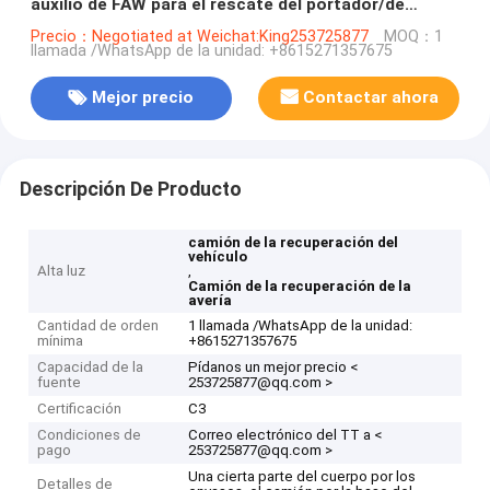
auxilio de FAW para el rescate del portador/de
camino de coche
Precio：Negotiated at Weichat:King253725877
MOQ：1
llamada /WhatsApp de la unidad: +8615271357675
Mejor precio
Contactar ahora
Descripción De Producto
camión de la recuperación del
vehículo
Alta luz
,
Camión de la recuperación de la
avería
Cantidad de orden
1 llamada /WhatsApp de la unidad:
mínima
+8615271357675
Capacidad de la
Pídanos un mejor precio <
fuente
253725877@qq.com >
Certificación
C3
Condiciones de
Correo electrónico del TT a <
pago
253725877@qq.com >
Una cierta parte del cuerpo por los
Detalles de