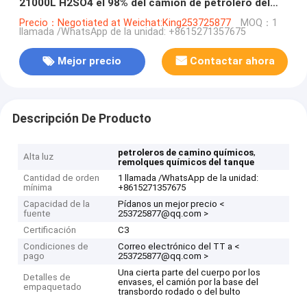
21000L H2SO4 el 98% del camión de petrolero del
ácido tri
Precio：Negotiated at Weichat:King253725877
MOQ：1
llamada /WhatsApp de la unidad: +8615271357675
Mejor precio
Contactar ahora
Descripción De Producto
,
petroleros de camino químicos
Alta luz
remolques químicos del tanque
Cantidad de orden
1 llamada /WhatsApp de la unidad:
mínima
+8615271357675
Capacidad de la
Pídanos un mejor precio <
fuente
253725877@qq.com >
Certificación
C3
Condiciones de
Correo electrónico del TT a <
pago
253725877@qq.com >
Una cierta parte del cuerpo por los
Detalles de
envases, el camión por la base del
empaquetado
transbordo rodado o del bulto