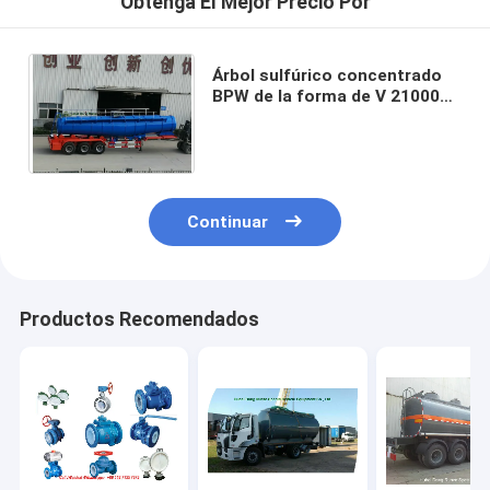
Obtenga El Mejor Precio Por
Árbol sulfúrico concentrado
BPW de la forma de V 21000L
H2SO4 el 98% del camión de
petrolero del ácido tri
Continuar
Productos Recomendados